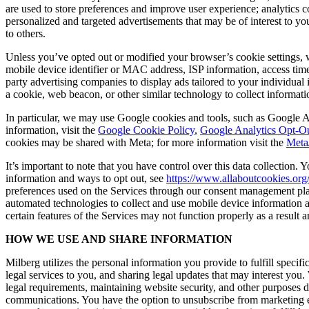
are used to store preferences and improve user experience; analytics 
personalized and targeted advertisements that may be of interest to yo
to others.
Unless you’ve opted out or modified your browser’s cookie settings, w
mobile device identifier or MAC address, ISP information, access time
party advertising companies to display ads tailored to your individual 
a cookie, web beacon, or other similar technology to collect informatio
In particular, we may use Google cookies and tools, such as Google A
information, visit the
Google Cookie Policy
,
Google Analytics Opt-
cookies may be shared with Meta; for more information visit the
Meta
It’s important to note that you have control over this data collection
information and ways to opt out, see
https://www.allaboutcookies.org
preferences used on the Services through our consent management pla
automated technologies to collect and use mobile device information 
certain features of the Services may not function properly as a result a
HOW WE USE AND SHARE INFORMATION
Milberg utilizes the personal information you provide to fulfill specif
legal services to you, and sharing legal updates that may interest yo
legal requirements, maintaining website security, and other purposes 
communications. You have the option to unsubscribe from marketing ema