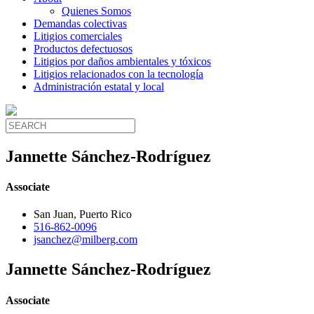
Quienes Somos
Demandas colectivas
Litigios comerciales
Productos defectuosos
Litigios por daños ambientales y tóxicos
Litigios relacionados con la tecnología
Administración estatal y local
Jannette Sánchez-Rodríguez
Associate
San Juan, Puerto Rico
516-862-0096
jsanchez@milberg.com
Jannette Sánchez-Rodríguez
Associate