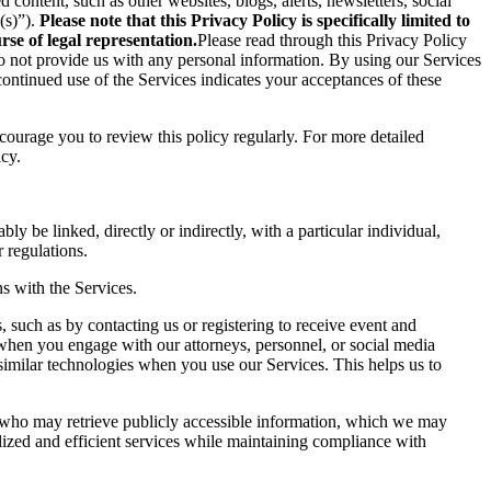
content, such as other websites, blogs, alerts, newsletters, social
(s)”).
Please note that this Privacy Policy is specifically limited to
se of legal representation.
Please read through this Privacy Policy
 do not provide us with any personal information. By using our Services
ontinued use of the Services indicates your acceptances of these
ncourage you to review this policy regularly. For more detailed
icy.
ly be linked, directly or indirectly, with a particular individual,
 regulations.
s with the Services.
 such as by contacting us or registering to receive event and
 when you engage with our attorneys, personnel, or social media
similar technologies when you use our Services. This helps us to
s who may retrieve publicly accessible information, which we may
ized and efficient services while maintaining compliance with