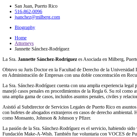
San Juan, Puerto Rico
516-862-0096
jsanchez@milberg.com
Biography
Home
Attorneys
Jannette Sánchez-Rodríguez
La Sra.
Jannette Sánchez-Rodríguez
es Asociada en Milberg, Puerto 
Obtuvo su Juris Doctor en la Facultad de Derecho de la Universidad I
en Administración de Empresas con una doble concentración en Recur
La Sra. Sánchez-Rodríguez cuenta con una amplia experiencia legal prá
manejó casos penales en procedimientos de la Regla 6. Su rol como asis
una amplia gama de casos, incluidos asuntos penales, civiles y relacio
Asistió al Subdirector de Servicios Legales de Puerto Rico en asuntos
con bufetes de abogados extranjeros en casos de derecho ambiental. Ha
como Monsanto, Johnson & Johnson y Pfizer.
La pasión de la Sra. Sánchez-Rodríguez es el servicio, habiendo sido
Fundación Make-A-Wish. También fue voluntaria con VOCES de Puerto