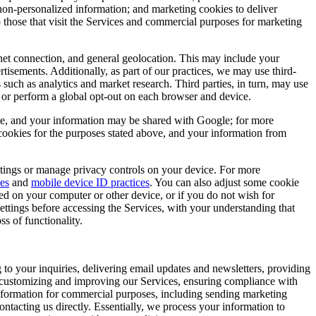
non-personalized information; and marketing cookies to deliver
o those that visit the Services and commercial purposes for marketing
rnet connection, and general geolocation. This may include your
isements. Additionally, as part of our practices, we may use third-
s such as analytics and market research. Third parties, in turn, may use
or perform a global opt-out on each browser and device.
nce, and your information may be shared with Google; for more
ookies for the purposes stated above, and your information from
settings or manage privacy controls on your device. For more
ies
and
mobile device ID practices
. You can also adjust some cookie
d on your computer or other device, or if you do not wish for
ttings before accessing the Services, with your understanding that
ss of functionality.
g to your inquiries, delivering email updates and newsletters, providing
cs, customizing and improving our Services, ensuring compliance with
 information for commercial purposes, including sending marketing
ntacting us directly. Essentially, we process your information to