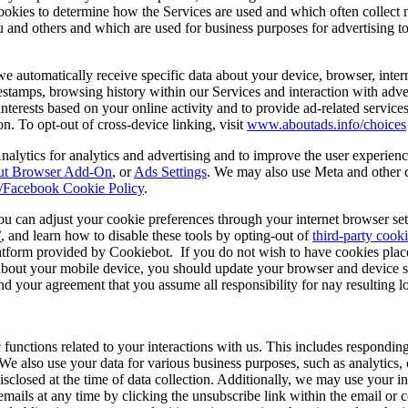
cookies to determine how the Services are used and which often collect 
u and others and which are used for business purposes for advertising t
e automatically receive specific data about your device, browser, inte
stamps, browsing history within our Services and interaction with advert
interests based on your online activity and to provide ad-related service
n. To opt-out of cross-device linking, visit
www.aboutads.info/choices
nalytics for analytics and advertising and to improve the user experie
Out Browser Add-On
, or
Ads Settings
. We may also use Meta and other c
/Facebook Cookie Policy
.
. You can adjust your cookie preferences through your internet browser 
/
, and learn how to disable these tools by opting-out of
third-party cook
tform provided by Cookiebot. If you do not wish to have cookies place
about your mobile device, you should update your browser and device se
nd your agreement that you assume all responsibility for nay resulting lo
ic functions related to your interactions with us. This includes respondin
u. We also use your data for various business purposes, such as analyti
disclosed at the time of data collection. Additionally, we may use your
ils at any time by clicking the unsubscribe link within the email or co