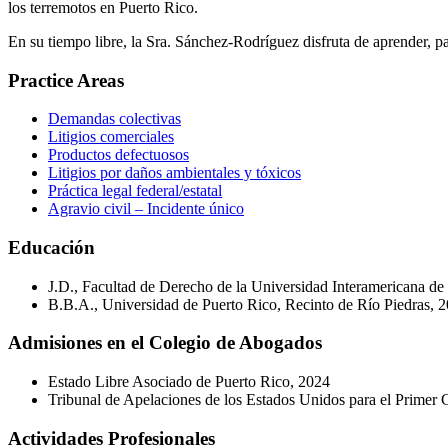
los terremotos en Puerto Rico.
En su tiempo libre, la Sra. Sánchez-Rodríguez disfruta de aprender, pa
Practice Areas
Demandas colectivas
Litigios comerciales
Productos defectuosos
Litigios por daños ambientales y tóxicos
Práctica legal federal/estatal
Agravio civil – Incidente único
Educación
J.D., Facultad de Derecho de la Universidad Interamericana de
B.B.A., Universidad de Puerto Rico, Recinto de Río Piedras, 
Admisiones en el Colegio de Abogados
Estado Libre Asociado de Puerto Rico, 2024
Tribunal de Apelaciones de los Estados Unidos para el Primer 
Actividades Profesionales