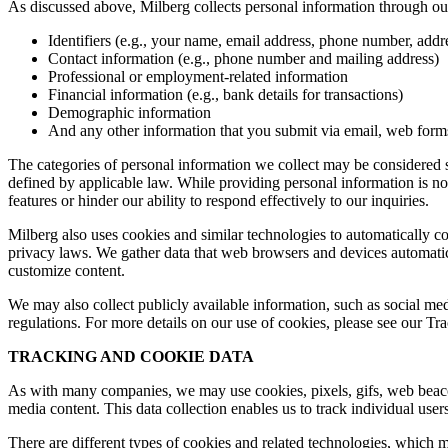
As discussed above, Milberg collects personal information through our 
Identifiers (e.g., your name, email address, phone number, addres
Contact information (e.g., phone number and mailing address)
Professional or employment-related information
Financial information (e.g., bank details for transactions)
Demographic information
And any other information that you submit via email, web forms,
The categories of personal information we collect may be considered sen
defined by applicable law. While providing personal information is not
features or hinder our ability to respond effectively to our inquiries.
Milberg also uses cookies and similar technologies to automatically c
privacy laws. We gather data that web browsers and devices automatica
customize content.
We may also collect publicly available information, such as social med
regulations. For more details on our use of cookies, please see our T
TRACKING AND COOKIE DATA
As with many companies, we may use cookies, pixels, gifs, web beacons,
media content. This data collection enables us to track individual user
There are different types of cookies and related technologies, which ma