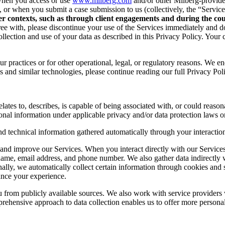
when you access or use
www.milberg.com
and/or other Milberg-provided 
d, or when you submit a case submission to us (collectively, the “Service
her contexts, such as through client engagements and during the cour
 agree with, please discontinue your use of the Services immediately and
lection and use of your data as described in this Privacy Policy. Your c
r practices or for other operational, legal, or regulatory reasons. We e
 and similar technologies, please continue reading our full Privacy Pol
lates to, describes, is capable of being associated with, or could reasonab
onal information under applicable privacy and/or data protection laws or
nd technical information gathered automatically through your interaction
and improve our Services. When you interact directly with our Services,
 name, email address, and phone number. We also gather data indirectly
nally, we automatically collect certain information through cookies and 
ance your experience.
you from publicly available sources. We also work with service provider
ehensive approach to data collection enables us to offer more personal